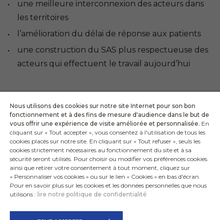
une meilleure interconnexion des acteurs dans
les territoires
l’amélioration du délai de réponse aux patients
une construction du SAS plus respectueuse des
acteurs qui effectuent le travail aujourd’hui
Nous utilisons des cookies sur notre site Internet pour son bon
fonctionnement et à des fins de mesure d'audience dans le but de
Télécharger le communiqué
vous offrir une expérience de visite améliorée et personnalisée.
En
cliquant sur « Tout accepter », vous consentez à l'utilisation de tous les
cookies placés sur notre site. En cliquant sur « Tout refuser », seuls les
cookies strictement nécessaires au fonctionnement du site et à sa
sécurité seront utilisés. Pour choisir ou modifier vos préférences cookies
ainsi que retirer votre consentement à tout moment, cliquez sur
« Personnaliser vos cookies » ou sur le lien « Cookies » en bas d'écran.
Pour en savoir plus sur les cookies et les données personnelles que nous
utilisons :
lire notre politique de confidentialité