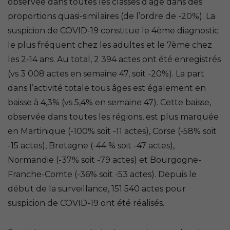
observée dans toutes les classes d’âge dans des
proportions quasi-similaires (de l’ordre de -20%). La
suspicion de COVID-19 constitue le 4
ème
diagnostic
le plus fréquent chez les adultes et le 7
ème
chez
les 2-14 ans. Au total, 2 394 actes ont été enregistrés
(vs 3 008 actes en semaine 47, soit -20%). La part
dans l’activité totale tous âges est également en
baisse à 4,3% (vs 5,4% en semaine 47). Cette baisse,
observée dans toutes les régions, est plus marquée
en Martinique (-100% soit -11 actes), Corse (-58% soit
-15 actes), Bretagne (-44 % soit -47 actes),
Normandie (-37% soit -79 actes) et Bourgogne-
Franche-Comte (-36% soit -53 actes). Depuis le
début de la surveillance, 151 540 actes pour
suspicion de COVID-19 ont été réalisés.