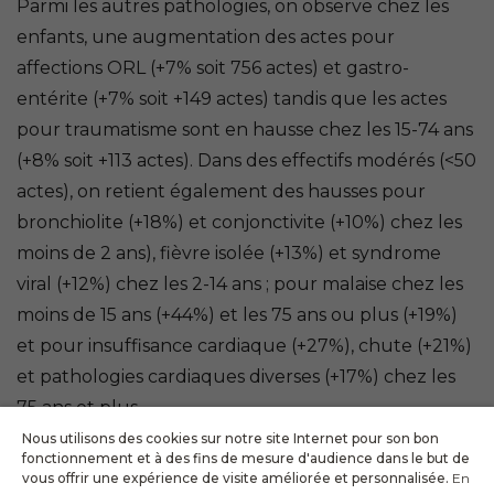
Parmi les autres pathologies, on observe chez les
enfants, une augmentation des actes pour
affections ORL (+7% soit 756 actes) et gastro-
entérite (+7% soit +149 actes) tandis que les actes
pour traumatisme sont en hausse chez les 15-74 ans
(+8% soit +113 actes). Dans des effectifs modérés (<50
actes), on retient également des hausses pour
bronchiolite (+18%) et conjonctivite (+10%) chez les
moins de 2 ans), fièvre isolée (+13%) et syndrome
viral (+12%) chez les 2-14 ans ; pour malaise chez les
moins de 15 ans (+44%) et les 75 ans ou plus (+19%)
et pour insuffisance cardiaque (+27%), chute (+21%)
et pathologies cardiaques diverses (+17%) chez les
75 ans et plus.
Nous utilisons des cookies sur notre site Internet pour son bon
fonctionnement et à des fins de mesure d'audience dans le but de
vous offrir une expérience de visite améliorée et personnalisée.
En