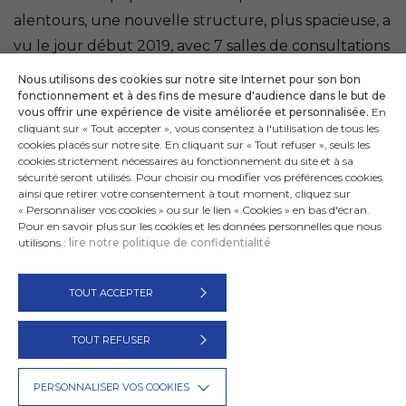
alentours, une nouvelle structure, plus spacieuse, a
vu le jour début 2019, avec 7 salles de consultations
et une salle d’urgence, tout en maintenant la visite
Nous utilisons des cookies sur notre site Internet pour son bon
à domicile. SOS MÉDECINS Saint-Quentin compte
fonctionnement et à des fins de mesure d'audience dans le but de
vous offrir une expérience de visite améliorée et personnalisée.
En
aujourd’hui 22 associés, âgés de 30 à 64 ans.
cliquant sur « Tout accepter », vous consentez à l'utilisation de tous les
cookies placés sur notre site. En cliquant sur « Tout refuser », seuls les
cookies strictement nécessaires au fonctionnement du site et à sa
sécurité seront utilisés. Pour choisir ou modifier vos préférences cookies
ainsi que retirer votre consentement à tout moment, cliquez sur
« Personnaliser vos cookies » ou sur le lien « Cookies » en bas d'écran.
Pour en savoir plus sur les cookies et les données personnelles que nous
utilisons :
lire notre politique de confidentialité
TOUT ACCEPTER
SOS MÉDECINS Lyon
Actualités
Politique de confidentialité
Mentions légales
TOUT REFUSER
Nous contacter
PERSONNALISER VOS COOKIES
® SOS Médecins France - Crédit :
La Jungle