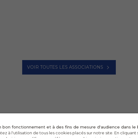
VOIR TOUTES LES ASSOCIATIONS
on bon fonctionnement et à des fins de mesure d'audience dans le b
ez à l'utilisation de tous les cookies placés sur notre site. En cliquant