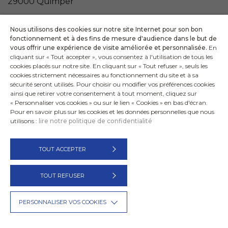
29000 Quimper
Téléphone national : 36 24 (0.15 € / min)
Nous utilisons des cookies sur notre site Internet pour son bon
Téléphone local : 0825 569 669 (0.18 / min)
fonctionnement et à des fins de mesure d'audience dans le but de
vous offrir une expérience de visite améliorée et personnalisée.
En
cliquant sur « Tout accepter », vous consentez à l'utilisation de tous les
Plus d'information
cookies placés sur notre site. En cliquant sur « Tout refuser », seuls les
cookies strictement nécessaires au fonctionnement du site et à sa
sécurité seront utilisés. Pour choisir ou modifier vos préférences cookies
ainsi que retirer votre consentement à tout moment, cliquez sur
« Personnaliser vos cookies » ou sur le lien « Cookies » en bas d'écran.
VOIR TOUTES LES ASSOCIATIONS
Pour en savoir plus sur les cookies et les données personnelles que nous
utilisons :
lire notre politique de confidentialité
TOUT ACCEPTER
SOS MÉDECINS Lyon
Actualités
Politique de confidentialité
Mentions légales
TOUT REFUSER
Nous contacter
PERSONNALISER VOS COOKIES
® SOS Médecins France - Crédit :
La Jungle