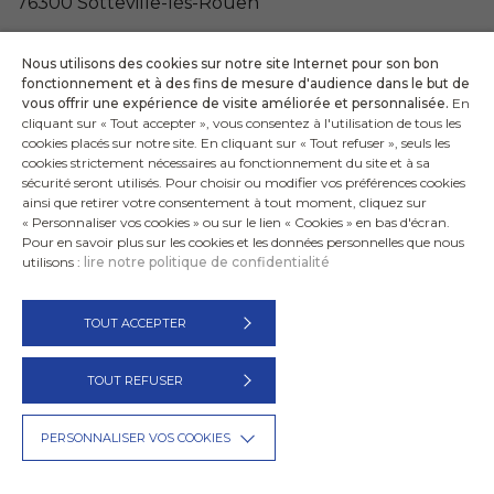
76300 Sotteville-lès-Rouen
Téléphone national : 36 24 (0.15 € / min)
Nous utilisons des cookies sur notre site Internet pour son bon
Téléphone local : 02 33 01 58 52
fonctionnement et à des fins de mesure d'audience dans le but de
vous offrir une expérience de visite améliorée et personnalisée.
En
cliquant sur « Tout accepter », vous consentez à l'utilisation de tous les
Plus d'information
cookies placés sur notre site. En cliquant sur « Tout refuser », seuls les
cookies strictement nécessaires au fonctionnement du site et à sa
sécurité seront utilisés. Pour choisir ou modifier vos préférences cookies
ainsi que retirer votre consentement à tout moment, cliquez sur
« Personnaliser vos cookies » ou sur le lien « Cookies » en bas d'écran.
VOIR TOUTES LES ASSOCIATIONS
Pour en savoir plus sur les cookies et les données personnelles que nous
utilisons :
lire notre politique de confidentialité
TOUT ACCEPTER
SOS MÉDECINS Lyon
Actualités
Politique de confidentialité
Mentions légales
TOUT REFUSER
Nous contacter
PERSONNALISER VOS COOKIES
® SOS Médecins France - Crédit :
La Jungle