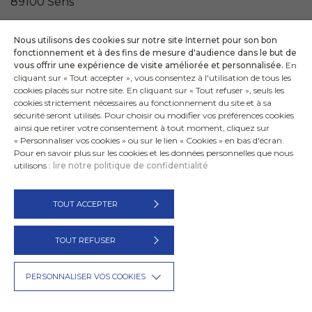
89100 Sens
Téléphone national : 36 24 (0.15 € / min)
Nous utilisons des cookies sur notre site Internet pour son bon
fonctionnement et à des fins de mesure d'audience dans le but de
vous offrir une expérience de visite améliorée et personnalisée.
En
cliquant sur « Tout accepter », vous consentez à l'utilisation de tous les
cookies placés sur notre site. En cliquant sur « Tout refuser », seuls les
VOIR TOUTES LES ASSOCIATIONS
cookies strictement nécessaires au fonctionnement du site et à sa
sécurité seront utilisés. Pour choisir ou modifier vos préférences cookies
ainsi que retirer votre consentement à tout moment, cliquez sur
« Personnaliser vos cookies » ou sur le lien « Cookies » en bas d'écran.
Pour en savoir plus sur les cookies et les données personnelles que nous
utilisons :
lire notre politique de confidentialité
TOUT ACCEPTER
SOS MÉDECINS Lyon
Actualités
Politique de confidentialité
Mentions légales
TOUT REFUSER
Nous contacter
PERSONNALISER VOS COOKIES
® SOS Médecins France - Crédit :
La Jungle