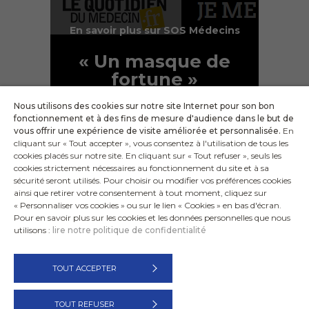
En savoir plus sur SOS Médecins
« Un masque de
fortune »
Nous utilisons des cookies sur notre site Internet pour son bon
5 ans de SOS Médecins
fonctionnement et à des fins de mesure d'audience dans le but de
vous offrir une expérience de visite améliorée et personnalisée.
En
cliquant sur « Tout accepter », vous consentez à l'utilisation de tous les
cookies placés sur notre site. En cliquant sur « Tout refuser », seuls les
cookies strictement nécessaires au fonctionnement du site et à sa
sécurité seront utilisés. Pour choisir ou modifier vos préférences cookies
ainsi que retirer votre consentement à tout moment, cliquez sur
« Personnaliser vos cookies » ou sur le lien « Cookies » en bas d'écran.
Pour en savoir plus sur les cookies et les données personnelles que nous
utilisons :
lire notre politique de confidentialité
TOUT ACCEPTER
SOS MÉDECINS Lyon
Actualités
Politique de confidentialité
Mentions légales
TOUT REFUSER